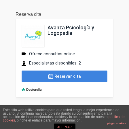
Reserva cita
Este sitio web utiliza cookies para que usted tenga la mejor experiencia de
usuario. Si continúa navegando está dando su consentimiento para la
Derechos de copia © 2026
Avanza | Atención temprana,
aceptación de las mencionadas cookies y la aceptación de nuestra
política de
cookies
, pinche el enlace para mayor información.
Psicología y Logopedia | Roquetas de Mar
. Todos los derechos
plugin cookies
reservados. | Catch Responsive por
Catch Themes
ACEPTAR