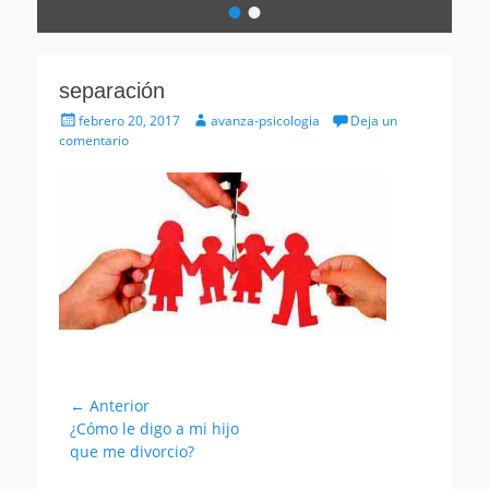
•
•
Escrito
el
por
avanza-
separación
psicologia
Publicado
Autor
febrero 20, 2017
avanza-psicologia
Deja un
el
comentario
Navegación
← Anterior
Entrada
¿Cómo le digo a mi hijo
de
anterior:
que me divorcio?
entradas