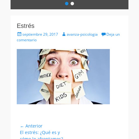
•
•
Escrito
el
por
avanza-
Estrés
psicologia
Publicado
Autor
septiembre 29, 2017
avanza-psicologia
Deja un
el
comentario
Navegación
← Anterior
Entrada
El estrés: ¿Qué es y
de
anterior:
cómo lo afrontamos?