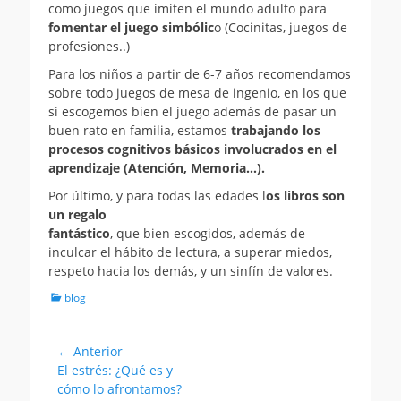
como juegos que imiten el mundo adulto para
fomentar el juego simbólic
o (Cocinitas, juegos de
profesiones..)
Para los niños a partir de 6-7 años recomendamos
sobre todo juegos de mesa de ingenio, en los que
si escogemos bien el juego además de pasar un
buen rato en familia, estamos
trabajando los
procesos cognitivos básicos involucrados en el
aprendizaje (Atención, Memoria…).
Por último, y para todas las edades l
os libros son
un regalo
fantástico
, que bien escogidos, además de
inculcar el hábito de lectura, a superar miedos,
respeto hacia los demás, y un sinfín de valores.
Categorias
blog
Navegación
← Anterior
Entrada
El estrés: ¿Qué es y
de
anterior:
cómo lo afrontamos?
entradas