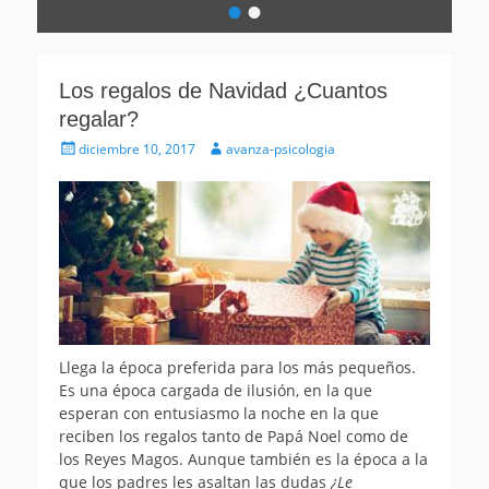
•
•
Escrito
el
por
avanza-
Los regalos de Navidad ¿Cuantos
psicologia
regalar?
Publicado
Autor
diciembre 10, 2017
avanza-psicologia
el
Llega la época preferida para los más pequeños.
Es una época cargada de ilusión, en la que
esperan con entusiasmo la noche en la que
reciben los regalos tanto de Papá Noel como de
los Reyes Magos. Aunque también es la época a la
que los padres les asaltan las dudas
¿Le