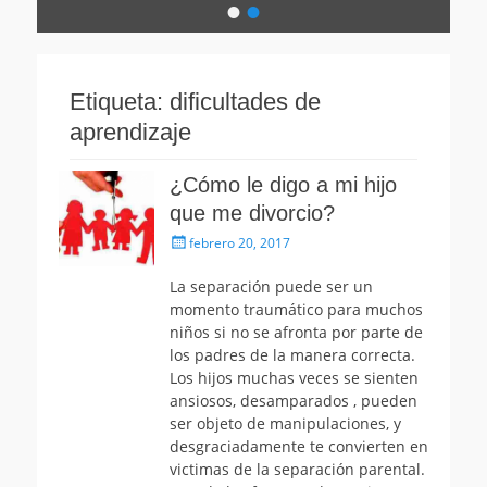
•
•
Escrito
el
por
avanza-
Etiqueta:
dificultades de
psicologia
aprendizaje
¿Cómo le digo a mi hijo
que me divorcio?
Publicado
febrero 20, 2017
el
La separación puede ser un
momento traumático para muchos
niños si no se afronta por parte de
los padres de la manera correcta.
Los hijos muchas veces se sienten
ansiosos, desamparados , pueden
ser objeto de manipulaciones, y
desgraciadamente te convierten en
victimas de la separación parental.