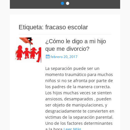
•
•
Escrito
el
por
avanza-
Etiqueta:
fracaso escolar
psicologia
¿Cómo le digo a mi hijo
que me divorcio?
Publicado
febrero 20, 2017
el
La separación puede ser un
momento traumático para muchos
niños si no se afronta por parte de
los padres de la manera correcta.
Los hijos muchas veces se sienten
ansiosos, desamparados , pueden
ser objeto de manipulaciones, y
desgraciadamente te convierten en
victimas de la separación parental.
Uno de los factores determinantes
a la hora
Leer Más …